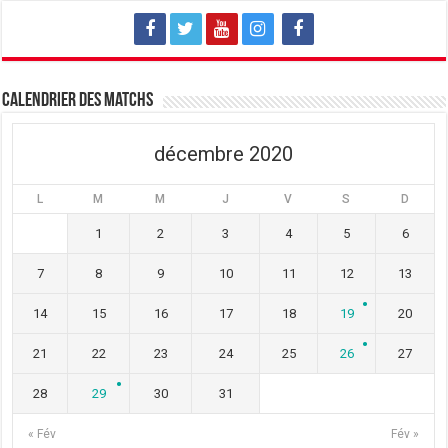
l
e
l
l
l
l
e
l
e
f
e
f
e
f
e
n
e
n
ê
n
ê
t
ê
t
Calendrier des matchs
r
t
r
e
r
e
)
e
)
)
décembre 2020
L
M
M
J
V
S
D
1
2
3
4
5
6
7
8
9
10
11
12
13
14
15
16
17
18
19
20
21
22
23
24
25
26
27
28
29
30
31
« Fév
Fév »