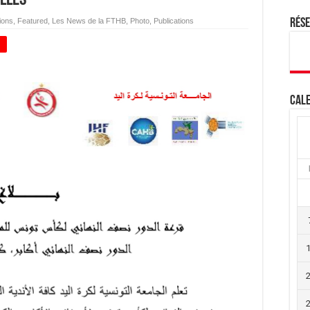
ions
,
Featured
,
Les News de la FTHB
,
Photo
,
Publications
Rés
+
Cale