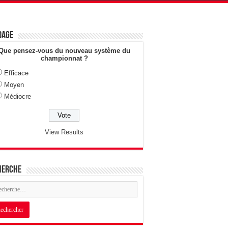
dage
Que pensez-vous du nouveau système du
championnat ?
Efficace
Moyen
Médiocre
View Results
herche