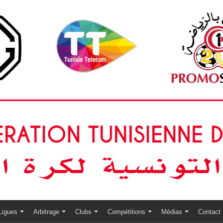
Ligues
Arbitrage
Clubs
Compétitions
Médias
Contact