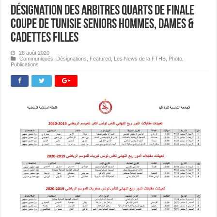
Désignation des Arbitres Quarts de Finale
Coupe de Tunisie Seniors Hommes, Dames &
Cadettes Filles
28 août 2020
Communiqués
,
Désignations
,
Featured
,
Les News de la FTHB
,
Photo
,
Publications