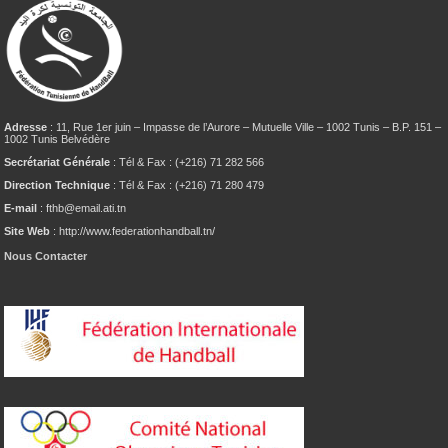
Adresse
: 11, Rue 1er juin – Impasse de l’Aurore – Mutuelle Ville – 1002 Tunis – B.P. 151 –
1002 Tunis Belvédère
Secrétariat Générale
: Tél & Fax : (+216) 71 282 566
Direction Technique
: Tél & Fax : (+216) 71 280 479
E-mail
: fthb@email.ati.tn
Site Web
: http://www.federationhandball.tn/
Nous Contacter