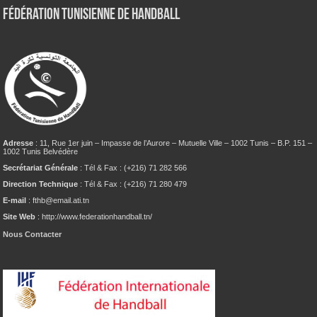
Fédération tunisienne de Handball
Adresse
: 11, Rue 1er juin – Impasse de l’Aurore – Mutuelle Ville – 1002 Tunis – B.P. 151 –
1002 Tunis Belvédère
Secrétariat Générale
: Tél & Fax : (+216) 71 282 566
Direction Technique
: Tél & Fax : (+216) 71 280 479
E-mail
: fthb@email.ati.tn
Site Web
: http://www.federationhandball.tn/
Nous Contacter