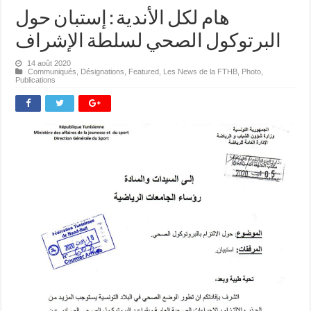
هام لكل الأندية : إستبان حول
البرتوكول الصحي لسلطة الإشراف
14 août 2020
Communiqués
,
Désignations
,
Featured
,
Les News de la FTHB
,
Photo
,
Publications