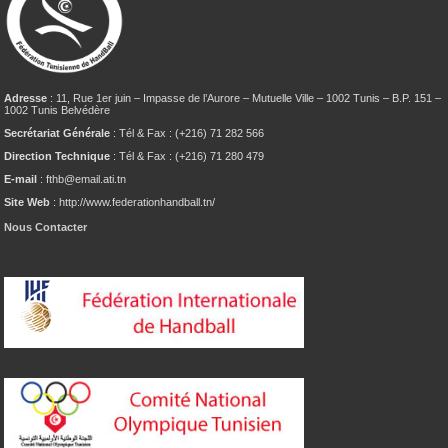
Adresse
: 11, Rue 1er juin – Impasse de l’Aurore – Mutuelle Ville – 1002 Tunis – B.P. 151 –
1002 Tunis Belvédère
Secrétariat Générale
: Tél & Fax : (+216) 71 282 566
Direction Technique
: Tél & Fax : (+216) 71 280 479
E-mail
: fthb@email.ati.tn
Site Web
: http://www.federationhandball.tn/
Nous Contacter