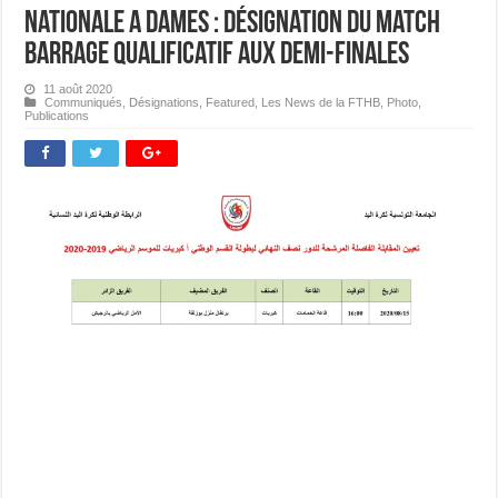
Nationale A Dames : Désignation du match
barrage qualificatif aux demi-finales
11 août 2020
Communiqués
,
Désignations
,
Featured
,
Les News de la FTHB
,
Photo
,
Publications