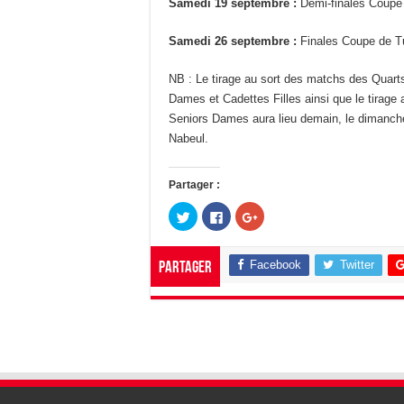
Samedi 19 septembre :
Demi-finales Coupe 
Samedi 26 septembre :
Finales Coupe de Tu
NB : Le tirage au sort des matchs des Quar
Dames et Cadettes Filles ainsi que le tirage
Seniors Dames aura lieu demain, le dimanche 
Nabeul.
Partager :
C
C
C
l
l
l
i
i
i
q
q
q
u
u
u
Facebook
Twitter
Partager
e
e
e
z
z
z
p
p
p
o
o
o
u
u
u
r
r
r
p
p
p
a
a
a
r
r
r
t
t
t
a
a
a
g
g
g
e
e
e