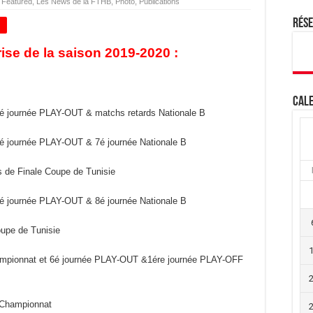
,
Featured
,
Les News de la FTHB
,
Photo
,
Publications
Rés
+
rise de la saison 2019-2020 :
Cale
é journée PLAY-OUT & matchs retards Nationale B
é journée PLAY-OUT & 7é journée Nationale B
 de Finale Coupe de Tunisie
é journée PLAY-OUT & 8é journée Nationale B
upe de Tunisie
ampionnat et 6é journée PLAY-OUT &1ére journée PLAY-OFF
 Championnat