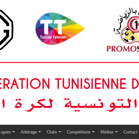
Ligues
Arbitrage
Clubs
Compétitions
Médias
Contact