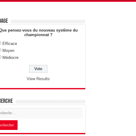
dage
Que pensez-vous du nouveau système du
championnat ?
Efficace
Moyen
Médiocre
View Results
herche