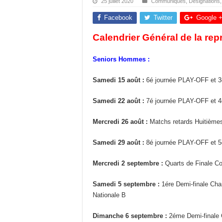
25 juillet 2020
Communiqués
,
Désignations
Facebook
Twitter
Google 
Calendrier Général de la rep
Seniors Hommes :
Samedi 15 août :
6é journée PLAY-OFF et 3
Samedi 22 août :
7é journée PLAY-OFF et 4
Mercredi 26 août :
Matchs retards Huitièmes
Samedi 29 août :
8é journée PLAY-OFF et 5
Mercredi 2 septembre :
Quarts de Finale Co
Samedi 5 septembre :
1ére Demi-finale Ch
Nationale B
Dimanche 6 septembre :
2éme Demi-finale