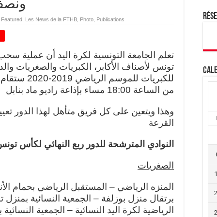
ونصف 
Rés
,
Featured
,
Les News de la FTHB
,
Photo
,
Publications
+
تعلم الجامعة التونسية لكرة اليد أن عملية سحب
تونس لأصناف الأكابر، الكبريات والصغريات والد
Cale
من الساعة 18:00 مساء بإذاعة راديو ماد بنابل
وهذا ويتعين على كل فريق متأهل لهذا الدور تع
القرعة
النوادي المترشحة للدور ربع النهائي لكأس تون
الصغريات
المنزه الرياضي – المستقبل الرياضي بحمام الأن
برتقال منزل بوزلفة – الجمعية النسائية بمنزل ت
الرياضية لكرة اليد النسائية – الجمعية النسائية ب