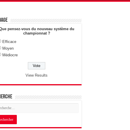
dage
Que pensez-vous du nouveau système du
championnat ?
Efficace
Moyen
Médiocre
View Results
herche