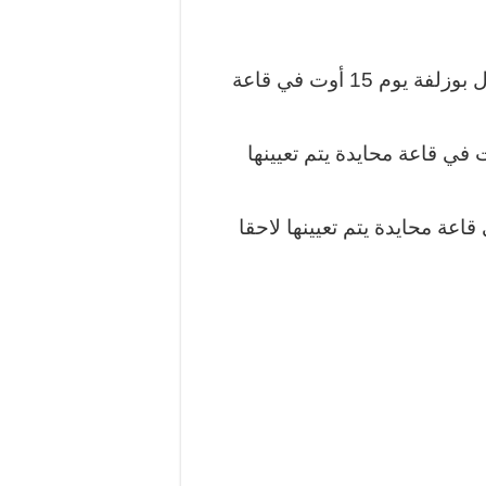
المقابلة الفاصلة بين أمل الرجيش – برتقال منزل بوزلفة يوم 15 أوت في قاعة
الدور نصف النهائي للبطولة يوم 22 أوت في قاعة محايدة يتم تعيينها