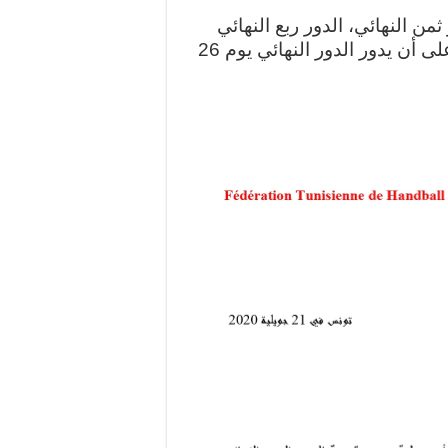
من النهائي، الدور ربع النهائي
والدور نصف النهائي لكأس تونس للأكابر لاحقا على أن يدور الدور النهائي يوم 26