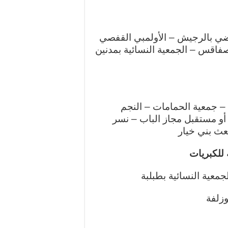
ياضي بالرجيش – الأولمبي القفصي
بصفاقس – الجمعية النسائية بمدنين
– جمعية الحمامات – النجم
 أو مستقبل مجاز الباب – نسر
عث بني خيار
 للكبريات
لجمعية النسائية بطبلبة
وزلفة