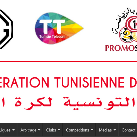
Ligues
Arbitrage
Clubs
Compétitions
Médias
Contact