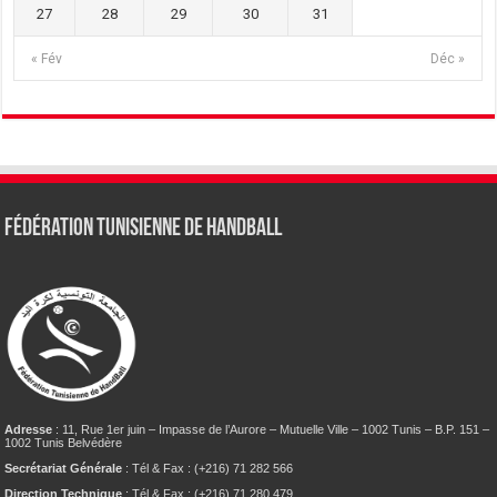
27
28
29
30
31
« Fév
Déc »
Fédération tunisienne de Handball
Adresse
: 11, Rue 1er juin – Impasse de l’Aurore – Mutuelle Ville – 1002 Tunis – B.P. 151 –
1002 Tunis Belvédère
Secrétariat Générale
: Tél & Fax : (+216) 71 282 566
Direction Technique
: Tél & Fax : (+216) 71 280 479