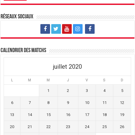
e
n
e
n
e
n
o
n
o
u
o
u
v
u
v
Réseaux sociaux
e
v
e
l
e
l
l
l
l
e
l
e
f
e
f
e
f
e
n
e
n
ê
n
ê
t
ê
t
Calendrier des matchs
r
t
r
e
r
e
)
e
)
)
juillet 2020
L
M
M
J
V
S
D
1
2
3
4
5
6
7
8
9
10
11
12
13
14
15
16
17
18
19
20
21
22
23
24
25
26