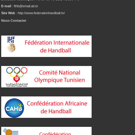
E-mail
: fthb@email.ati.tn
Site Web
: http://www.federationhandball.tn/
Nous Contacter