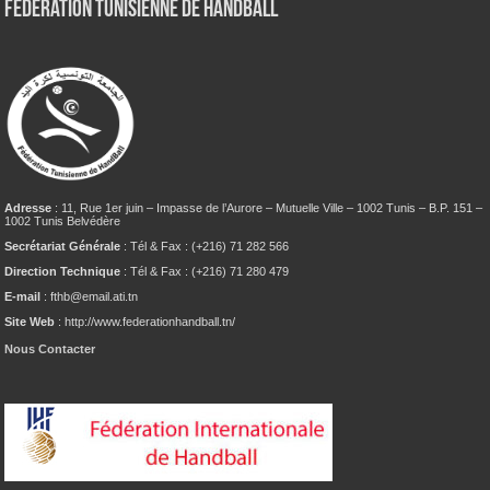
Fédération tunisienne de Handball
Adresse
: 11, Rue 1er juin – Impasse de l’Aurore – Mutuelle Ville – 1002 Tunis – B.P. 151 –
1002 Tunis Belvédère
Secrétariat Générale
: Tél & Fax : (+216) 71 282 566
Direction Technique
: Tél & Fax : (+216) 71 280 479
E-mail
: fthb@email.ati.tn
Site Web
: http://www.federationhandball.tn/
Nous Contacter