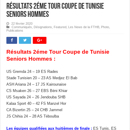
Résultats 2éme Tour Coupe de Tunisie
Seniors Hommes
22 février 2020
Communiqués
,
Désignations
,
Featured
,
Les News de la FTHB
,
Photo
,
Publications
Résultats 2éme Tour Coupe de Tunisie
Seniors Hommes :
US Gremda 24 – 19 ES Rades
Stade Tunisien 20 – 23 AS Medjez El Bab
ASH Ariana 24 – 17 JS Kairounaise
CS Msaken 26 – 27 EBS Béni Khiar
US Sayada 24 – 26 Jendouba SHB
Kalaa Sport 40 – 42 FS Manzel Hor
CA Bizertin 25 – 24 CHB Jammel
JS Chihia 24 – 28 AS Téboulba
Les équipes qualifiées aux huitièmes de finale :
ES Tunis, ES