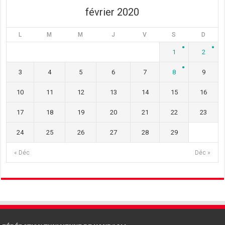
)
février 2020
L
M
M
J
V
S
D
1
2
3
4
5
6
7
8
9
10
11
12
13
14
15
16
17
18
19
20
21
22
23
24
25
26
27
28
29
« Déc
Déc »