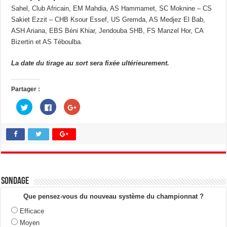
Sahel, Club Africain, EM Mahdia, AS Hammamet, SC Moknine – CS
Sakiet Ezzit – CHB Ksour Essef, US Gremda, AS Medjez El Bab,
ASH Ariana, EBS Béni Khiar, Jendouba SHB, FS Manzel Hor, CA
Bizertin et AS Téboulba.
La date du tirage au sort sera fixée ultérieurement.
Partager :
C
C
C
l
l
l
i
i
i
q
q
q
u
u
u
e
e
e
z
z
z
p
p
p
o
o
o
u
u
u
r
r
r
p
p
p
a
a
a
Sondage
r
r
r
t
t
t
a
a
a
Que pensez-vous du nouveau système du championnat ?
g
g
g
e
e
e
Efficace
r
r
r
s
s
s
Moyen
u
u
u