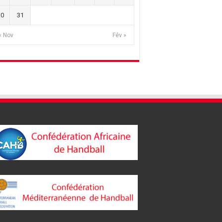
30
31
« Nov
Fév »