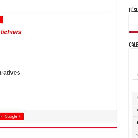
Rés
+
 fichiers
Cale
ratives
Google +