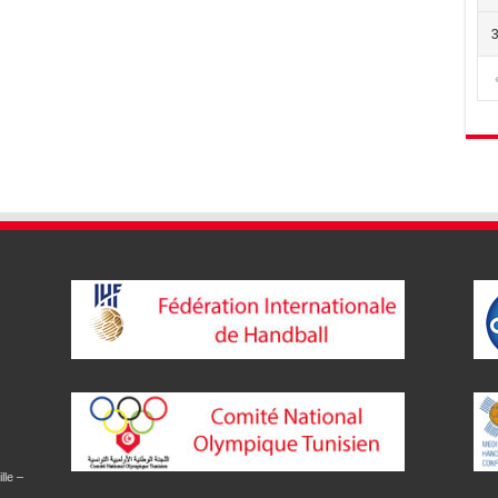
lle –