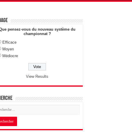
dage
Que pensez-vous du nouveau système du
championnat ?
Efficace
Moyen
Médiocre
View Results
herche