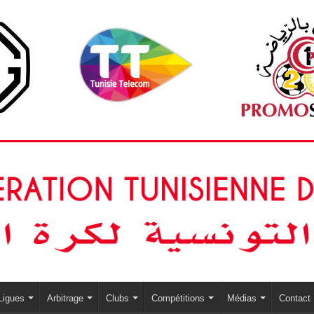
Ligues
Arbitrage
Clubs
Compétitions
Médias
Contact