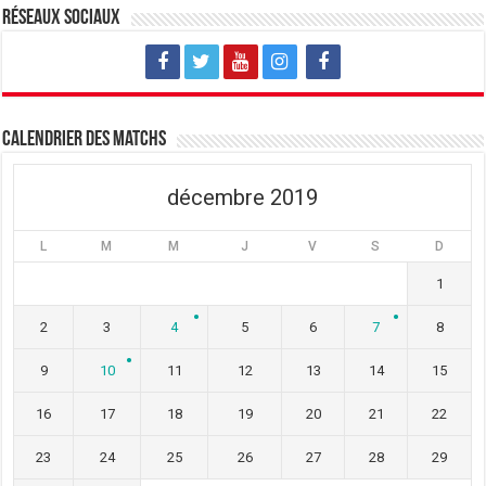
v
u
v
Réseaux sociaux
e
v
e
l
e
l
l
l
l
e
l
e
f
e
f
e
f
e
n
e
n
ê
n
ê
t
ê
t
Calendrier des matchs
r
t
r
e
r
e
)
e
)
)
décembre 2019
L
M
M
J
V
S
D
1
2
3
4
5
6
7
8
9
10
11
12
13
14
15
16
17
18
19
20
21
22
23
24
25
26
27
28
29