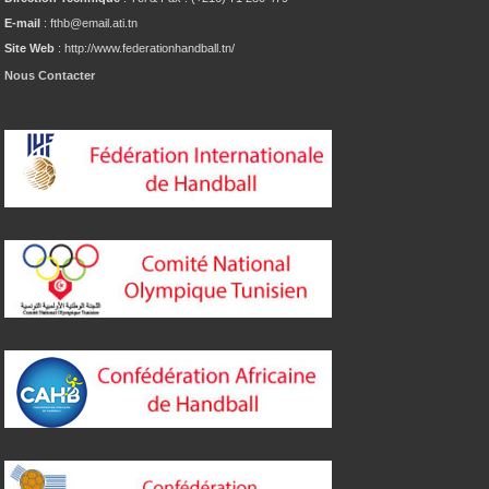
E-mail
: fthb@email.ati.tn
Site Web
: http://www.federationhandball.tn/
Nous Contacter