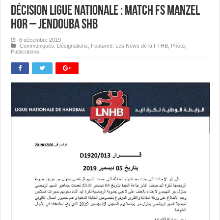
Décision Ligue Nationale : Match FS Manzel
Hor – Jendouba SHB
6 décembre 2019
Communiqués
,
Désignations
,
Featured
,
Les News de la FTHB
,
Photo
,
Publications