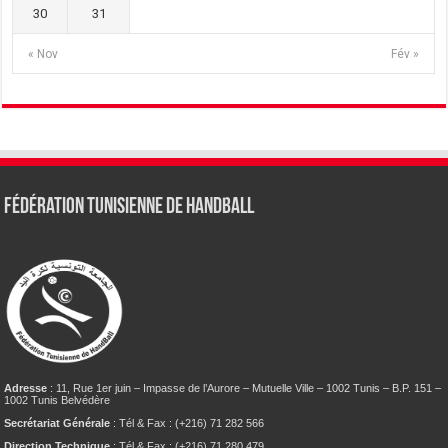
30
31
« Nov
Fév »
Fédération tunisienne de Handball
Adresse
: 11, Rue 1er juin – Impasse de l’Aurore – Mutuelle Ville – 1002 Tunis – B.P. 151 –
1002 Tunis Belvédère
Secrétariat Générale
: Tél & Fax : (+216) 71 282 566
Direction Technique
: Tél & Fax : (+216) 71 280 479