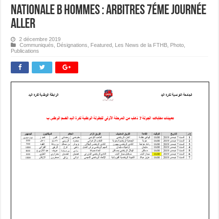
Nationale B Hommes : Arbitres 7éme journée
Aller
2 décembre 2019
Communiqués
,
Désignations
,
Featured
,
Les News de la FTHB
,
Photo
,
Publications