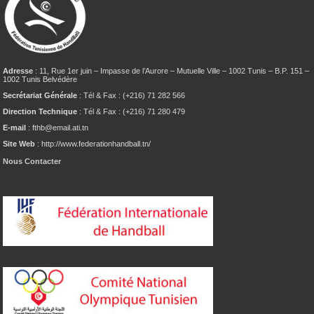
Adresse
: 11, Rue 1er juin – Impasse de l’Aurore – Mutuelle Ville – 1002 Tunis – B.P. 151 –
1002 Tunis Belvédère
Secrétariat Générale
: Tél & Fax : (+216) 71 282 566
Direction Technique
: Tél & Fax : (+216) 71 280 479
E-mail
: fthb@email.ati.tn
Site Web
: http://www.federationhandball.tn/
Nous Contacter