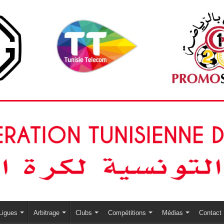
Ligues
Arbitrage
Clubs
Compétitions
Médias
Contact