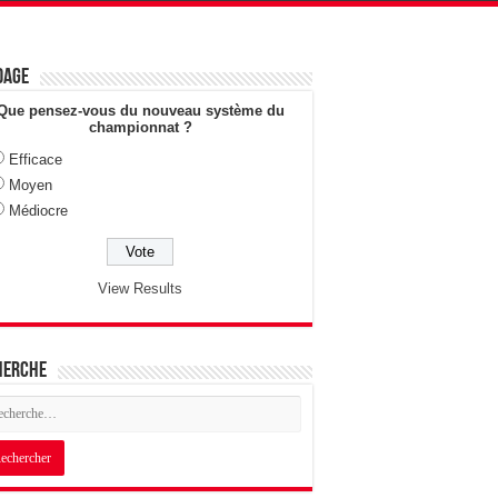
dage
Que pensez-vous du nouveau système du
championnat ?
Efficace
Moyen
Médiocre
View Results
herche