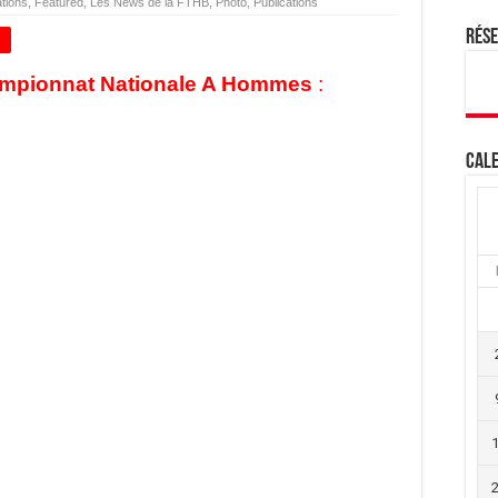
tions
,
Featured
,
Les News de la FTHB
,
Photo
,
Publications
Rés
+
ampionnat Nationale A Hommes
:
Cale