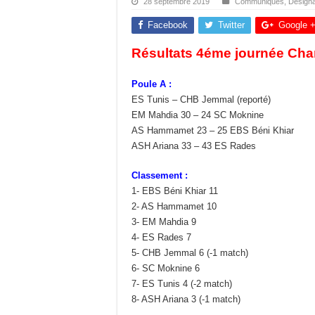
28 septembre 2019
Communiqués
,
Désigna
Facebook
Twitter
Google 
Résultats 4éme journée Ch
Poule A :
ES Tunis – CHB Jemmal (reporté)
EM Mahdia 30 – 24 SC Moknine
AS Hammamet 23 – 25 EBS Béni Khiar
ASH Ariana 33 – 43 ES Rades
Classement :
1- EBS Béni Khiar 11
2- AS Hammamet 10
3- EM Mahdia 9
4- ES Rades 7
5- CHB Jemmal 6 (-1 match)
6- SC Moknine 6
7- ES Tunis 4 (-2 match)
8- ASH Ariana 3 (-1 match)