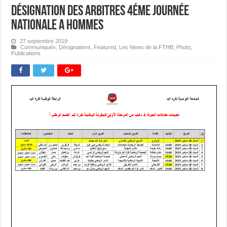
Désignation des Arbitres 4éme journée
Nationale A Hommes
27 septembre 2019
Communiqués
,
Désignations
,
Featured
,
Les News de la FTHB
,
Photo
,
Publications