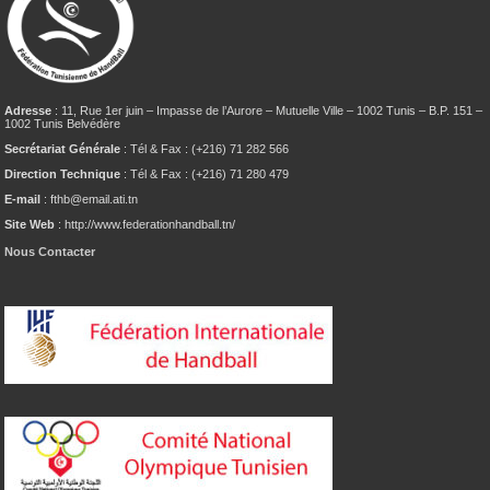
Adresse
: 11, Rue 1er juin – Impasse de l’Aurore – Mutuelle Ville – 1002 Tunis – B.P. 151 –
1002 Tunis Belvédère
Secrétariat Générale
: Tél & Fax : (+216) 71 282 566
Direction Technique
: Tél & Fax : (+216) 71 280 479
E-mail
: fthb@email.ati.tn
Site Web
: http://www.federationhandball.tn/
Nous Contacter