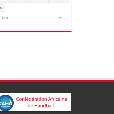
30
« Août
Oct »