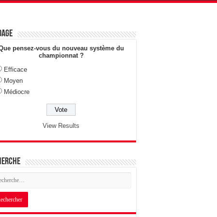
dage
Que pensez-vous du nouveau système du
championnat ?
Efficace
Moyen
Médiocre
View Results
herche