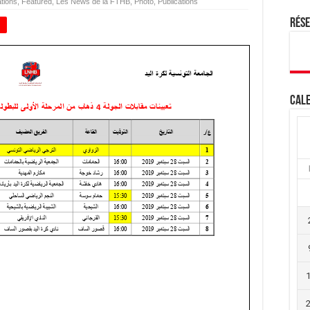
tions
,
Featured
,
Les News de la FTHB
,
Photo
,
Publications
Rés
+
Cale