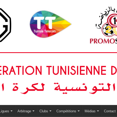
Ligues
Arbitrage
Clubs
Compétitions
Médias
Contact