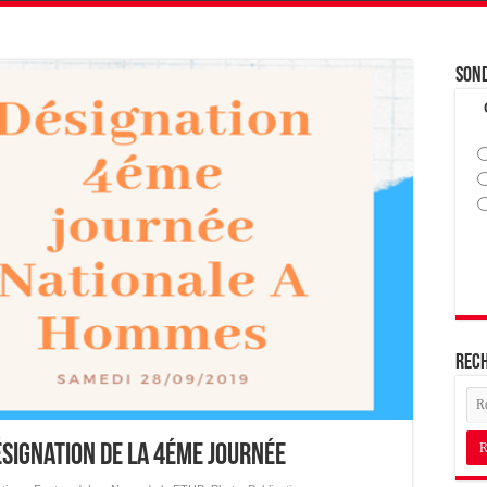
Son
Rec
ésignation de la 4éme journée