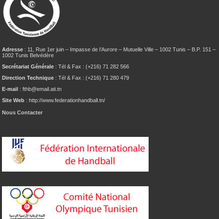
Adresse
: 11, Rue 1er juin – Impasse de l’Aurore – Mutuelle Ville – 1002 Tunis – B.P. 151 –
1002 Tunis Belvédère
Secrétariat Générale
: Tél & Fax : (+216) 71 282 566
Direction Technique
: Tél & Fax : (+216) 71 280 479
E-mail
: fthb@email.ati.tn
Site Web
: http://www.federationhandball.tn/
Nous Contacter