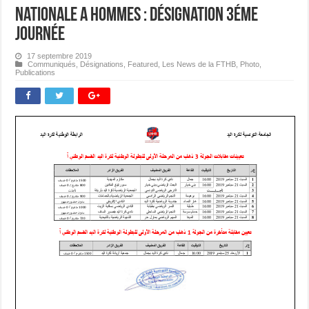
Nationale A Hommes : Désignation 3éme
journée
17 septembre 2019
Communiqués
,
Désignations
,
Featured
,
Les News de la FTHB
,
Photo
,
Publications