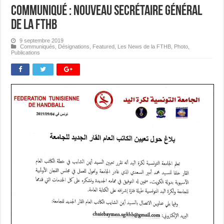
Communiqué : Nouveau Secrétaire Général
de la FTHB
9 septembre 2019
Communiqués
,
Désignations
,
Featured
,
Les News de la FTHB
,
Photo
,
Publications