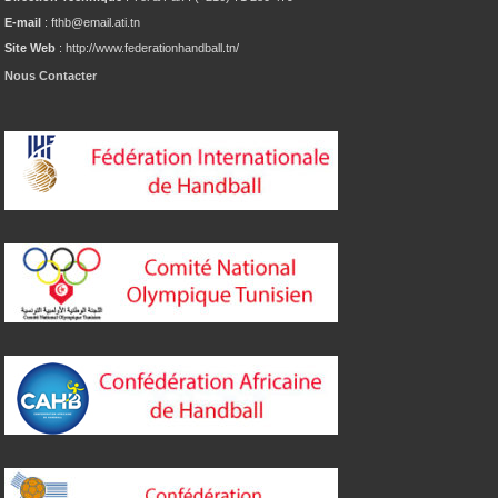
E-mail
: fthb@email.ati.tn
Site Web
: http://www.federationhandball.tn/
Nous Contacter