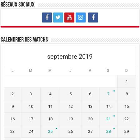
v
u
v
Réseaux sociaux
e
v
e
l
e
l
l
l
l
e
l
e
f
e
f
e
f
e
n
e
n
ê
n
ê
t
ê
t
Calendrier des matchs
r
t
r
e
r
e
)
e
)
)
septembre 2019
L
M
M
J
V
S
D
1
2
3
4
5
6
7
8
9
10
11
12
13
14
15
16
17
18
19
20
21
22
23
24
25
26
27
28
29