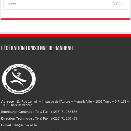
« Avr
Août »
Fédération tunisienne de Handball
Adresse
: 11, Rue 1er juin – Impasse de l’Aurore – Mutuelle Ville – 1002 Tunis – B.P. 151 –
1002 Tunis Belvédère
Secrétariat Générale
: Tél & Fax : (+216) 71 282 566
Direction Technique
: Tél & Fax : (+216) 71 280 479
E-mail
: fthb@email.ati.tn