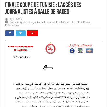
Finale Coupe de Tunisie : l’Accès des
journalistes à salle de Rades
3 juin 2019
Communiqués
,
Désignations
,
Featured
,
Les News de la FTHB
,
Photo
,
Publications