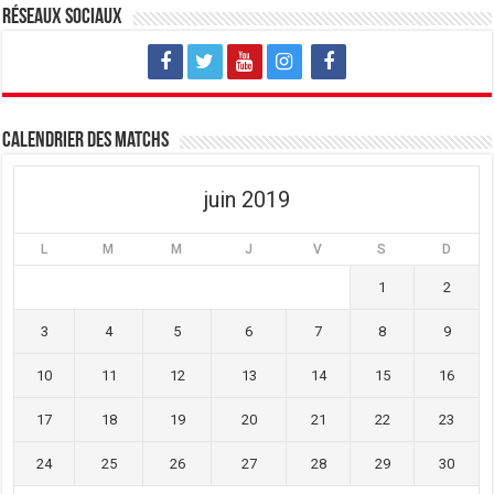
v
u
v
Réseaux sociaux
e
v
e
l
e
l
l
l
l
e
l
e
f
e
f
e
f
e
n
e
n
ê
n
ê
t
ê
t
Calendrier des matchs
r
t
r
e
r
e
)
e
)
)
juin 2019
L
M
M
J
V
S
D
1
2
3
4
5
6
7
8
9
10
11
12
13
14
15
16
17
18
19
20
21
22
23
24
25
26
27
28
29
30