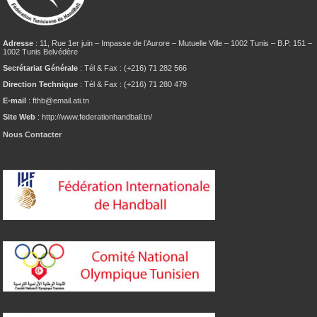
Adresse
: 11, Rue 1er juin – Impasse de l’Aurore – Mutuelle Ville – 1002 Tunis – B.P. 151 –
1002 Tunis Belvédère
Secrétariat Générale
: Tél & Fax : (+216) 71 282 566
Direction Technique
: Tél & Fax : (+216) 71 280 479
E-mail
: fthb@email.ati.tn
Site Web
: http://www.federationhandball.tn/
Nous Contacter