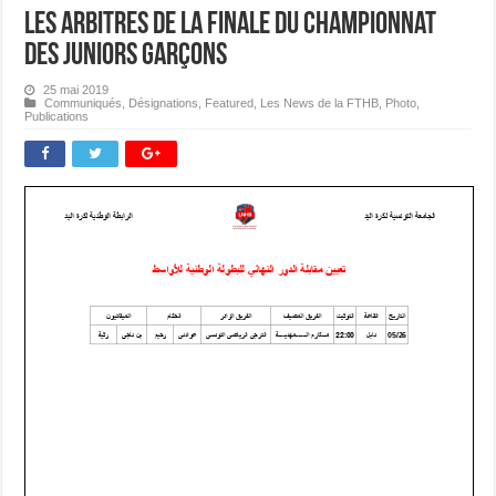
Les Arbitres de la Finale du Championnat
des Juniors Garçons
25 mai 2019
Communiqués
,
Désignations
,
Featured
,
Les News de la FTHB
,
Photo
,
Publications