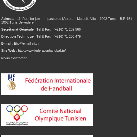
Adresse
: 11, Rue 1er juin – Impasse de l’Aurore – Mutuelle Ville – 1002 Tunis – B.P. 151 –
1002 Tunis Belvédère
Secrétariat Générale
: Tél & Fax : (+216) 71 282 566
Direction Technique
: Tél & Fax : (+216) 71 280 479
E-mail
: fthb@email.ati.tn
Site Web
: http://www.federationhandball.tn/
Nous Contacter