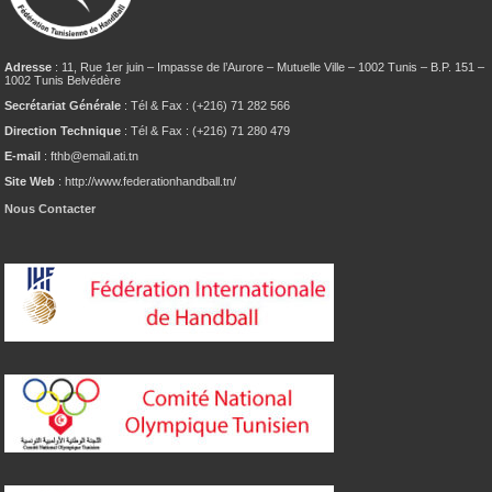
Adresse
: 11, Rue 1er juin – Impasse de l’Aurore – Mutuelle Ville – 1002 Tunis – B.P. 151 –
1002 Tunis Belvédère
Secrétariat Générale
: Tél & Fax : (+216) 71 282 566
Direction Technique
: Tél & Fax : (+216) 71 280 479
E-mail
: fthb@email.ati.tn
Site Web
: http://www.federationhandball.tn/
Nous Contacter