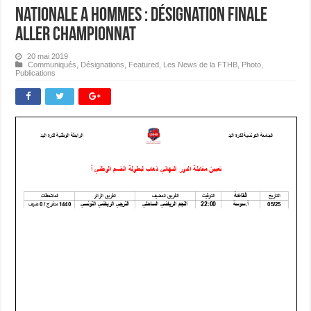
Nationale A Hommes : Désignation Finale
Aller Championnat
20 mai 2019
Communiqués
,
Désignations
,
Featured
,
Les News de la FTHB
,
Photo
,
Publications