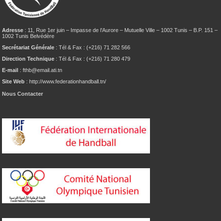
Adresse
: 11, Rue 1er juin – Impasse de l’Aurore – Mutuelle Ville – 1002 Tunis – B.P. 151 –
1002 Tunis Belvédère
Secrétariat Générale
: Tél & Fax : (+216) 71 282 566
Direction Technique
: Tél & Fax : (+216) 71 280 479
E-mail
: fthb@email.ati.tn
Site Web
: http://www.federationhandball.tn/
Nous Contacter