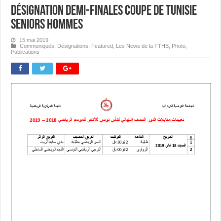
Désignation Demi-finales Coupe de Tunisie
Seniors Hommes
15 mai 2019
Communiqués
,
Désignations
,
Featured
,
Les News de la FTHB
,
Photo
,
Publications