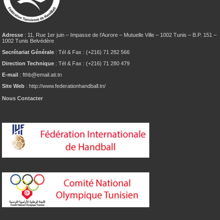
Adresse
: 11, Rue 1er juin – Impasse de l’Aurore – Mutuelle Ville – 1002 Tunis – B.P. 151 –
1002 Tunis Belvédère
Secrétariat Générale
: Tél & Fax : (+216) 71 282 566
Direction Technique
: Tél & Fax : (+216) 71 280 479
E-mail
: fthb@email.ati.tn
Site Web
: http://www.federationhandball.tn/
Nous Contacter