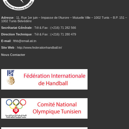
Adresse
: 11, Rue 1er juin – Impasse de l’Aurore – Mutuelle Ville – 1002 Tunis – B.P. 151 –
1002 Tunis Belvédère
Secrétariat Générale
: Tél & Fax : (+216) 71 282 566
Direction Technique
: Tél & Fax : (+216) 71 280 479
E-mail
: fthb@email.ati.tn
Site Web
: http://www.federationhandball.tn/
Nous Contacter