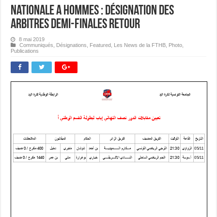
Nationale A Hommes : Désignation des
Arbitres Demi-finales Retour
8 mai 2019
Communiqués
,
Désignations
,
Featured
,
Les News de la FTHB
,
Photo
,
Publications