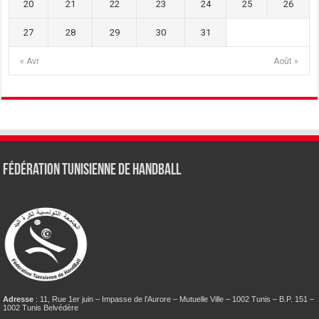
20
21
22
23
24
25
26
27
28
29
30
31
« Avr
Août »
Fédération tunisienne de Handball
Adresse
: 11, Rue 1er juin – Impasse de l’Aurore – Mutuelle Ville – 1002 Tunis – B.P. 151 –
1002 Tunis Belvédère