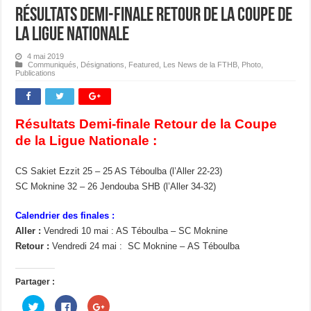
Résultats Demi-finale Retour de la Coupe de
la Ligue Nationale
4 mai 2019
Communiqués
,
Désignations
,
Featured
,
Les News de la FTHB
,
Photo
,
Publications
Résultats Demi-finale Retour de la Coupe
de la Ligue Nationale :
CS Sakiet Ezzit 25 – 25 AS Téboulba (l’Aller 22-23)
SC Moknine 32 – 26 Jendouba SHB (l’Aller 34-32)
Calendrier des finales :
Aller :
Vendredi 10 mai : AS Téboulba – SC Moknine
Retour :
Vendredi 24 mai : SC Moknine – AS Téboulba
Partager :
C
C
C