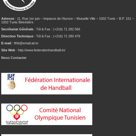
Adresse
: 11, Rue 1er juin – Impasse de l’Aurore – Mutuelle Ville – 1002 Tunis – B.P. 151 –
1002 Tunis Belvédère
Secrétariat Générale
: Tél & Fax : (+216) 71 282 566
Direction Technique
: Tél & Fax : (+216) 71 280 479
E-mail
: fthb@email.ati.tn
Site Web
: http://www.federationhandball.tn/
Nous Contacter