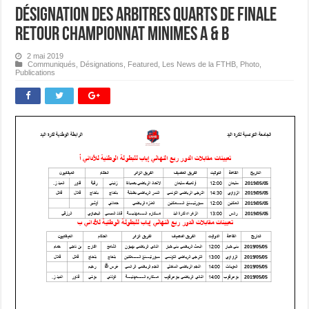
Désignation des Arbitres Quarts de Finale
Retour Championnat Minimes A & B
2 mai 2019
Communiqués
,
Désignations
,
Featured
,
Les News de la FTHB
,
Photo
,
Publications