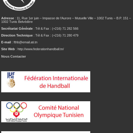
Adresse
: 11, Rue 1er juin – Impasse de l’Aurore – Mutuelle Ville – 1002 Tunis – B.P. 151 –
1002 Tunis Belvédère
Secrétariat Générale
: Tél & Fax : (+216) 71 282 566
Direction Technique
: Tél & Fax : (+216) 71 280 479
E-mail
: fthb@email.ati.tn
Site Web
: http://www.federationhandball.tn/
Nous Contacter