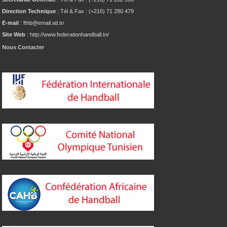
Direction Technique
: Tél & Fax : (+216) 71 280 479
E-mail
: fthb@email.ati.tn
Site Web
: http://www.federationhandball.tn/
Nous Contacter