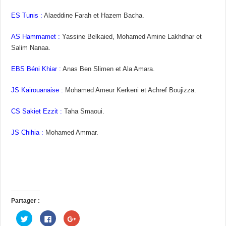
ES Tunis :
Alaeddine Farah et Hazem Bacha.
AS Hammamet :
Yassine Belkaied, Mohamed Amine Lakhdhar et
Salim Nanaa.
EBS Béni Khiar :
Anas Ben Slimen et Ala Amara.
JS Kairouanaise :
Mohamed Ameur Kerkeni et Achref Boujizza.
CS Sakiet Ezzit :
Taha Smaoui.
JS Chihia :
Mohamed Ammar.
Partager :
C
C
C
l
l
l