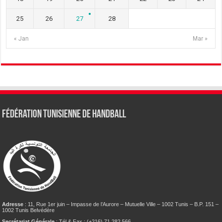
25
26
27
28
« Jan
Mar »
Fédération tunisienne de Handball
Adresse
: 11, Rue 1er juin – Impasse de l’Aurore – Mutuelle Ville – 1002 Tunis – B.P. 151 –
1002 Tunis Belvédère
Secrétariat Générale
: Tél & Fax : (+216) 71 282 566