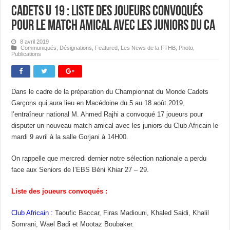
Cadets U 19 : Liste des joueurs convoqués
pour le match amical avec les Juniors du CA
8 avril 2019
Communiqués
,
Désignations
,
Featured
,
Les News de la FTHB
,
Photo
,
Publications
Dans le cadre de la préparation du Championnat du Monde Cadets
Garçons qui aura lieu en Macédoine du 5 au 18 août 2019,
l’entraîneur national M. Ahmed Rajhi a convoqué 17 joueurs pour
disputer un nouveau match amical avec les juniors du Club Africain le
mardi 9 avril à la salle Gorjani à 14H00.
On rappelle que mercredi dernier notre sélection nationale a perdu
face aux Seniors de l’EBS Béni Khiar 27 – 29.
Liste des joueurs convoqués :
Club Africain :
Taoufic Baccar, Firas Madiouni, Khaled Saidi, Khalil
Somrani, Wael Badi et Mootaz Boubaker.