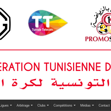
Ligues
Arbitrage
Clubs
Compétitions
Médias
Contact