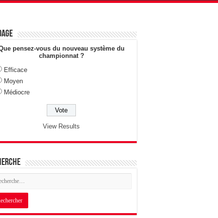
dage
Que pensez-vous du nouveau système du
championnat ?
Efficace
Moyen
Médiocre
View Results
herche