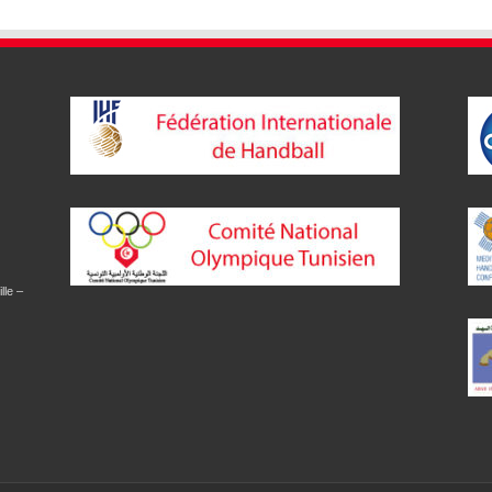
lle –