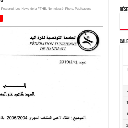
,
Featured
,
Les News de la FTHB
,
Non classé
,
Photo
,
Publications
Rés
+
Cale