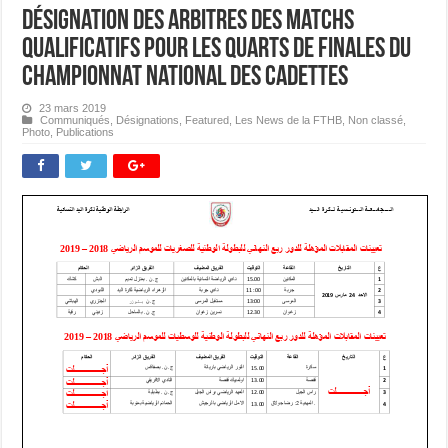
Désignation des Arbitres des Matchs
Qualificatifs pour les Quarts de Finales du
Championnat National des Cadettes
23 mars 2019
Communiqués
,
Désignations
,
Featured
,
Les News de la FTHB
,
Non classé
,
Photo
,
Publications