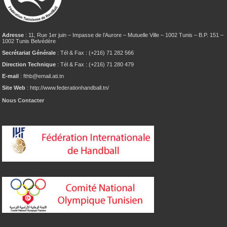
Adresse
: 11, Rue 1er juin – Impasse de l’Aurore – Mutuelle Ville – 1002 Tunis – B.P. 151 –
1002 Tunis Belvédère
Secrétariat Générale
: Tél & Fax : (+216) 71 282 566
Direction Technique
: Tél & Fax : (+216) 71 280 479
E-mail
: fthb@email.ati.tn
Site Web
: http://www.federationhandball.tn/
Nous Contacter