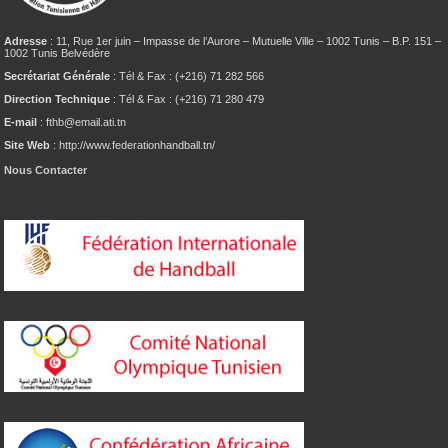
Adresse
: 11, Rue 1er juin – Impasse de l’Aurore – Mutuelle Ville – 1002 Tunis – B.P. 151 –
1002 Tunis Belvédère
Secrétariat Générale
: Tél & Fax : (+216) 71 282 566
Direction Technique
: Tél & Fax : (+216) 71 280 479
E-mail
: fthb@email.ati.tn
Site Web
: http://www.federationhandball.tn/
Nous Contacter