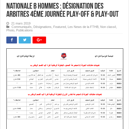
Nationale B Hommes : Désignation des
Arbitres 4éme journée PLAY-OFF & PLAY-OUT
21 mars 2019
Communiqués
,
Désignations
,
Featured
,
Les News de la FTHB
,
Non classé
,
Photo
,
Publications