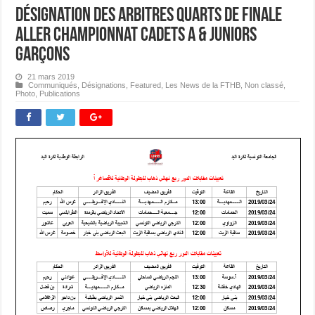
Désignation des Arbitres Quarts de Finale
Aller Championnat Cadets A & Juniors
Garçons
21 mars 2019
Communiqués
,
Désignations
,
Featured
,
Les News de la FTHB
,
Non classé
,
Photo
,
Publications