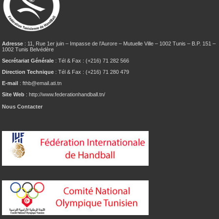
Adresse
: 11, Rue 1er juin – Impasse de l’Aurore – Mutuelle Ville – 1002 Tunis – B.P. 151 –
1002 Tunis Belvédère
Secrétariat Générale
: Tél & Fax : (+216) 71 282 566
Direction Technique
: Tél & Fax : (+216) 71 280 479
E-mail
: fthb@email.ati.tn
Site Web
: http://www.federationhandball.tn/
Nous Contacter