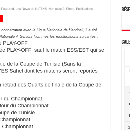
,
Featured
,
Les News de la FTHB
,
Non classé
,
Photo
,
Publications
Rés
+
 concertation avec la Ligue Nationale de Handball, il a été
a Nationale A Seniors Hommes les modifications suivantes :
Cale
e PLAY-OFF
e PLAY-OFF sauf le match ESS/EST qui se
le de la Coupe de Tunisie (Sans la
 l’ES Sahel dont les matchs seront reportés
retard des Quarts de finale de la Coupe de
ler du Championnat.
etour du Championnat.
oupe de Tunisie.
u Championnat.
u Championnat.