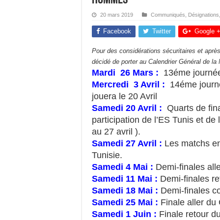
20 mars 2019
Communiqués
,
Désignations
Facebook
Twitter
Google 
Pour des considérations sécuritaires et après
décidé de porter au Calendrier Général de l
Mardi 26 Mars :
13éme journé
Mercredi 3 Avril :
14éme journé
jouera le 20 Avril
Samedi 20 Avril :
Quarts de fina
participation de l’ES Tunis et de
au 27 avril ).
Samedi 27 Avril :
Les matchs en 
Tunisie.
Samedi 4 Mai :
Demi-finales al
Samedi 11 Mai :
Demi-finales r
Samedi 18 Mai :
Demi-finales c
Samedi 25 Mai :
Finale aller d
Samedi 1 Juin :
Finale retour d