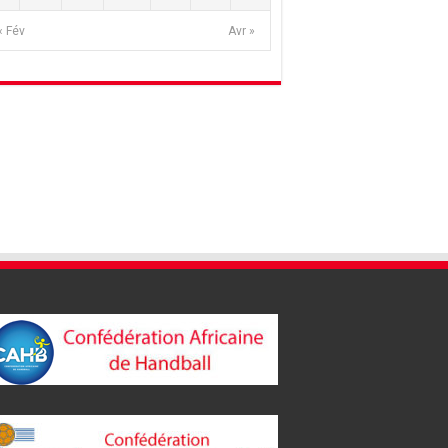
« Fév
Avr »