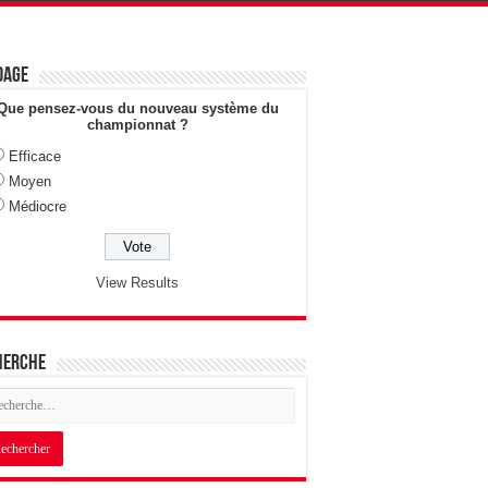
dage
Que pensez-vous du nouveau système du
championnat ?
Efficace
Moyen
Médiocre
View Results
herche