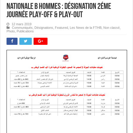
Nationale B Hommes : Désignation 2éme
journée PLAY-OFF & PLAY-OUT
12 mars 2019
Communiqués
,
Désignations
,
Featured
,
Les News de la FTHB
,
Non classé
,
Photo
,
Publications