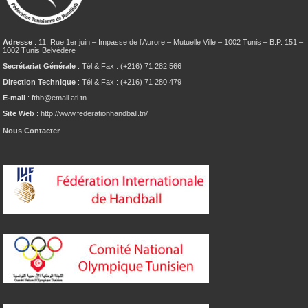
Adresse
: 11, Rue 1er juin – Impasse de l’Aurore – Mutuelle Ville – 1002 Tunis – B.P. 151 –
1002 Tunis Belvédère
Secrétariat Générale
: Tél & Fax : (+216) 71 282 566
Direction Technique
: Tél & Fax : (+216) 71 280 479
E-mail
: fthb@email.ati.tn
Site Web
: http://www.federationhandball.tn/
Nous Contacter