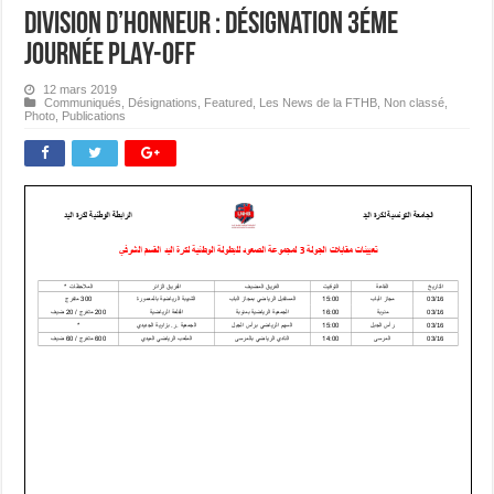
Division d’Honneur : Désignation 3éme
journée PLAY-OFF
12 mars 2019
Communiqués
,
Désignations
,
Featured
,
Les News de la FTHB
,
Non classé
,
Photo
,
Publications