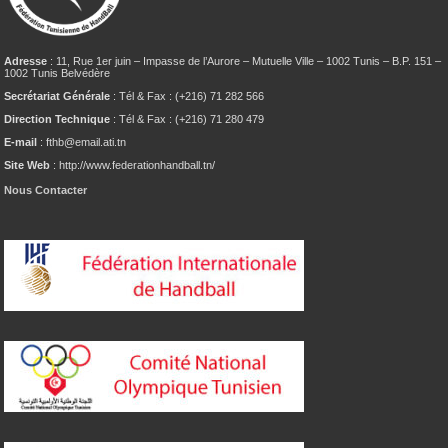
Adresse
: 11, Rue 1er juin – Impasse de l’Aurore – Mutuelle Ville – 1002 Tunis – B.P. 151 –
1002 Tunis Belvédère
Secrétariat Générale
: Tél & Fax : (+216) 71 282 566
Direction Technique
: Tél & Fax : (+216) 71 280 479
E-mail
: fthb@email.ati.tn
Site Web
: http://www.federationhandball.tn/
Nous Contacter