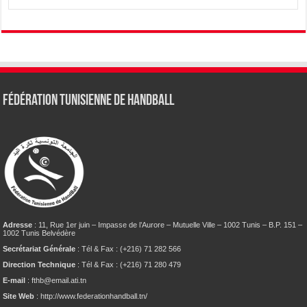
Fédération tunisienne de Handball
Adresse
: 11, Rue 1er juin – Impasse de l’Aurore – Mutuelle Ville – 1002 Tunis – B.P. 151 –
1002 Tunis Belvédère
Secrétariat Générale
: Tél & Fax : (+216) 71 282 566
Direction Technique
: Tél & Fax : (+216) 71 280 479
E-mail
: fthb@email.ati.tn
Site Web
: http://www.federationhandball.tn/