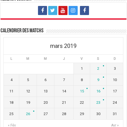
e
v
e
l
e
l
l
l
l
e
l
e
f
e
f
e
f
e
n
e
n
ê
n
ê
t
ê
t
Calendrier des matchs
r
t
r
e
r
e
)
e
)
)
mars 2019
L
M
M
J
V
S
D
1
2
3
4
5
6
7
8
9
10
11
12
13
14
15
16
17
18
19
20
21
22
23
24
25
26
27
28
29
30
31
« Fév
Avr »