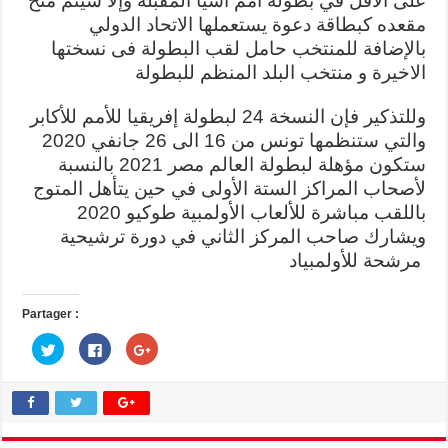
على الأقل في بطولة أمم آسيا المقبلة وإلا سيتم منح
مقعده كبطاقة دعوة يستعملها الاتحاد الدولي
بالإضافة للمنتخب حامل لقب البطولة فى نسختها
الاخيرة و منتخب البلد المنظم للبطولة
وللتذكير فإن النسخة 24 لبطولة إفريقيا للأمم للأكابر
والتي ستنظمها تونس من 16 الى 26 جانفي 2020
ستكون مؤهلة لبطولة العالم مصر 2021 بالنسبة
لأصحاب المراكز الستة الأولى في حين يتأهل المتوج
باللقب مباشرة للألعاب الأولمبية طوكيو 2020
ويشارك صاحب المركز الثاني في دورة ترشيحية
مرشحة للأولمبياد
Partager :
C
C
C
l
l
l
i
i
i
q
q
q
u
u
u
e
e
e
z
z
z
p
p
p
o
o
o