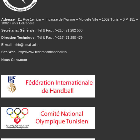
Adresse
: 11, Rue 1er juin – Impasse de l’Aurore – Mutuelle Ville – 1002 Tunis – B.P. 151 –
1002 Tunis Belvédère
Secrétariat Générale
: Tél & Fax : (+216) 71 282 566
Direction Technique
: Tél & Fax : (+216) 71 280 479
E-mail
: fthb@email.ati.tn
Site Web
: http://www.federationhandball.tn/
Nous Contacter