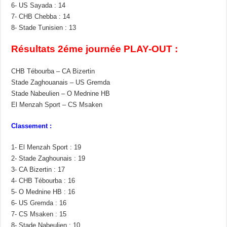
6- US Sayada : 14
7- CHB Chebba : 14
8- Stade Tunisien : 13
Résultats 2éme journée PLAY-OUT :
CHB Tébourba – CA Bizertin
Stade Zaghouanais – US Gremda
Stade Nabeulien – O Mednine HB
El Menzah Sport – CS Msaken
Classement :
1- El Menzah Sport : 19
2- Stade Zaghounais : 19
3- CA Bizertin : 17
4- CHB Tébourba : 16
5- O Mednine HB : 16
6- US Gremda : 16
7- CS Msaken : 15
8- Stade Nabeulien : 10