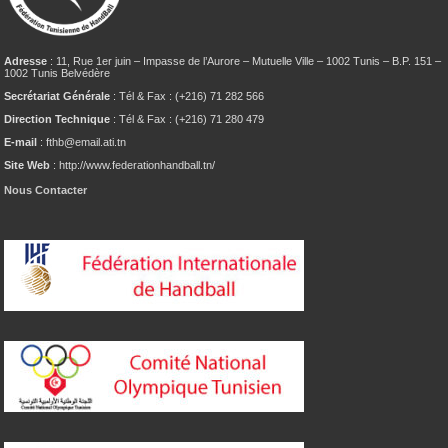
Adresse
: 11, Rue 1er juin – Impasse de l’Aurore – Mutuelle Ville – 1002 Tunis – B.P. 151 –
1002 Tunis Belvédère
Secrétariat Générale
: Tél & Fax : (+216) 71 282 566
Direction Technique
: Tél & Fax : (+216) 71 280 479
E-mail
: fthb@email.ati.tn
Site Web
: http://www.federationhandball.tn/
Nous Contacter