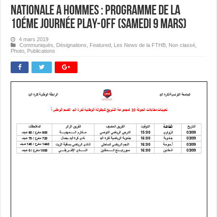
Nationale A Hommes : Programme de la
10éme journée PLAY-OFF (samedi 9 mars)
4 mars 2019
Communiqués
,
Désignations
,
Featured
,
Les News de la FTHB
,
Non classé
,
Photo
,
Publications