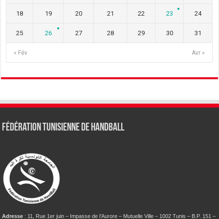
18
19
20
21
22
23
24
25
26
27
28
29
30
31
« Fév
Avr »
Fédération tunisienne de Handball
Adresse
: 11, Rue 1er juin – Impasse de l’Aurore – Mutuelle Ville – 1002 Tunis – B.P. 151 –