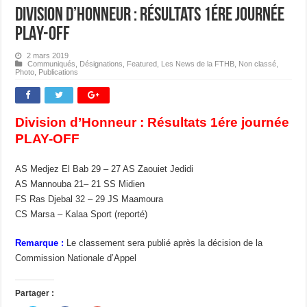
Division d’Honneur : Résultats 1ére journée
PLAY-OFF
2 mars 2019
Communiqués
,
Désignations
,
Featured
,
Les News de la FTHB
,
Non classé
,
Photo
,
Publications
Division d’Honneur : Résultats 1ére journée
PLAY-OFF
AS Medjez El Bab 29 – 27 AS Zaouiet Jedidi
AS Mannouba 21– 21 SS Midien
FS Ras Djebal 32 – 29 JS Maamoura
CS Marsa – Kalaa Sport (reporté)
Remarque :
Le classement sera publié après la décision de la
Commission Nationale d’Appel
Partager :