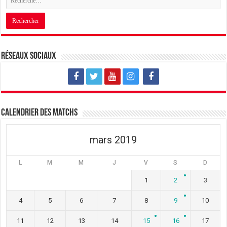
n
a
n
s
n
s
u
s
u
n
u
n
e
n
e
n
e
n
o
n
o
u
o
u
v
u
v
Réseaux sociaux
e
v
e
l
e
l
l
l
l
e
l
e
f
e
f
e
f
e
n
e
n
ê
n
ê
t
ê
t
Calendrier des matchs
r
t
r
e
r
e
)
e
)
)
mars 2019
L
M
M
J
V
S
D
1
2
3
4
5
6
7
8
9
10
11
12
13
14
15
16
17