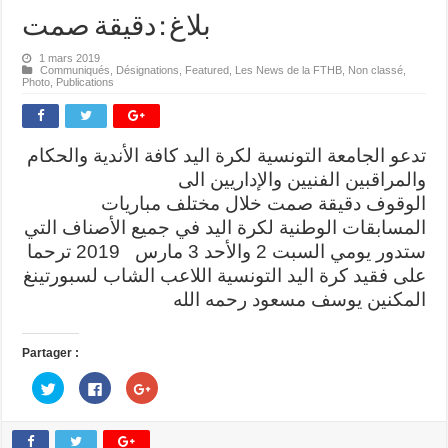
بلاغ : دقيقة صمت
1 mars 2019
Communiqués
,
Désignations
,
Featured
,
Les News de la FTHB
,
Non classé
,
Photo
,
Publications
تدعو الجامعة التونسية لكرة اليد كافة الأندية والحكام
والمراقبين الفنيين والإداريين الى
الوقوف دقيقة صمت خلال مختلف مباريات
المسابقات الوطنية لكرة اليد في جميع الأصناف التي
ستدور يومي السبت 2 والأحد 3 مارس 2019 ترحما
على فقيد كرة اليد التونسية اللاعب الشاب لسبورتينغ
المكنين يوسف مسعود رحمه الله
Partager :
C
C
C
l
l
l
i
i
i
q
q
q
u
u
u
e
e
e