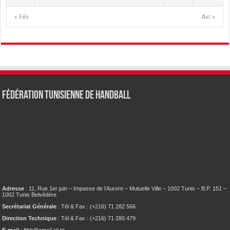
« Fév
Avr »
Fédération tunisienne de Handball
Adresse
: 11, Rue 1er juin – Impasse de l’Aurore – Mutuelle Ville – 1002 Tunis – B.P. 151 –
1002 Tunis Belvédère
Secrétariat Générale
: Tél & Fax : (+216) 71 282 566
Direction Technique
: Tél & Fax : (+216) 71 280 479
E-mail
: fthb@email.ati.tn