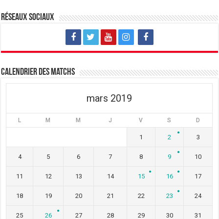
o
n
o
u
o
u
v
u
v
Réseaux sociaux
e
v
e
l
e
l
l
l
l
e
l
e
f
e
f
e
f
e
n
e
n
ê
n
ê
t
ê
t
Calendrier des matchs
r
t
r
e
r
e
)
e
)
)
mars 2019
L
M
M
J
V
S
D
1
2
3
4
5
6
7
8
9
10
11
12
13
14
15
16
17
18
19
20
21
22
23
24
25
26
27
28
29
30
31