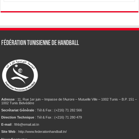
Fédération tunisienne de Handball
Adresse
: 11, Rue 1er juin – Impasse de l’Aurore – Mutuelle Ville – 1002 Tunis – B.P. 151 –
1002 Tunis Belvédère
Secrétariat Générale
: Tél & Fax : (+216) 71 282 566
Direction Technique
: Tél & Fax : (+216) 71 280 479
E-mail
: fthb@email.ati.tn
Site Web
: http://www.federationhandball.tn/