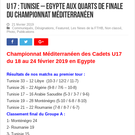
U17 : Tunisie – Egypte aux Quarts de Finale
du Championnat Méditerranéen
21 février 2019
Communiqués
,
Désignations
,
Featured
,
Les News de la FTHB
,
Non classé
,
Photo
,
Publications
Championnat Méditerranéen des Cadets U17
du 18 au 24 février 2019 en Egypte
Résultats de nos matchs au premier tour :
Tunisie 33 – 12 Libye (10-3 / 12/2 / 11-7)
Tunisie 26 – 22 Algérie (9-8 / 7/6 – 10-8)
Tunisie 17 – 16 Arabie Saoudite (5-3 / 3-7 / 9-6)
Tunisie 19 – 28 Monténégro (5-10 / 6-8 / 8-10)
Tunisie 21 – 22 Roumanie (7-8 / 8-7 / 6-7)
Classement final du Groupe A :
1- Monténégro 24
2- Roumanie 19
3- Tunisie 15