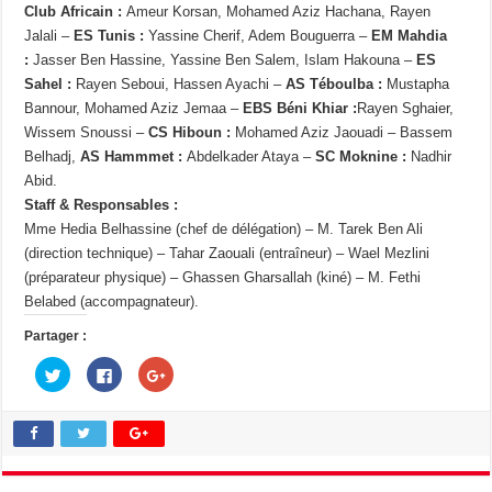
Club Africain :
Ameur Korsan, Mohamed Aziz Hachana, Rayen
Jalali –
ES Tunis :
Yassine Cherif, Adem Bouguerra –
EM Mahdia
:
Jasser Ben Hassine, Yassine Ben Salem, Islam Hakouna –
ES
Sahel :
Rayen Seboui, Hassen Ayachi –
AS Téboulba :
Mustapha
Bannour, Mohamed Aziz Jemaa –
EBS Béni Khiar :
Rayen Sghaier,
Wissem Snoussi –
CS Hiboun :
Mohamed Aziz Jaouadi – Bassem
Belhadj,
AS Hammmet :
Abdelkader Ataya –
SC Moknine :
Nadhir
Abid.
Staff & Responsables :
Mme Hedia Belhassine (chef de délégation) – M. Tarek Ben Ali
(direction technique) – Tahar Zaouali (entraîneur) – Wael Mezlini
(préparateur physique) – Ghassen Gharsallah (kiné) – M. Fethi
Belabed (accompagnateur).
Partager :
C
C
C
l
l
l
i
i
i
q
q
q
u
u
u
e
e
e
z
z
z
p
p
p
o
o
o
u
u
u