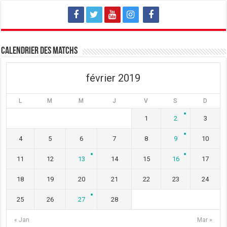
l
e
l
l
l
l
e
l
e
f
e
f
e
f
e
n
e
n
ê
n
ê
t
ê
t
Calendrier des matchs
r
t
r
e
r
e
)
e
)
)
février 2019
L
M
M
J
V
S
D
1
2
3
4
5
6
7
8
9
10
11
12
13
14
15
16
17
18
19
20
21
22
23
24
25
26
27
28
« Jan
Mar »