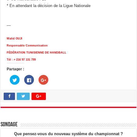
* En attendant la décision de la Ligue Nationale
—
Walid OUJI
Responsable Communication
FÉDÉRATION TUNISIENNE DE HANDBALL
Tél : + 216 97 131 799
Partager :
C
C
C
l
l
l
i
i
i
q
q
q
u
u
u
e
e
e
z
z
z
p
p
p
o
o
o
u
u
u
r
r
r
p
p
p
a
a
a
Sondage
r
r
r
t
t
t
a
a
a
Que pensez-vous du nouveau système du championnat ?