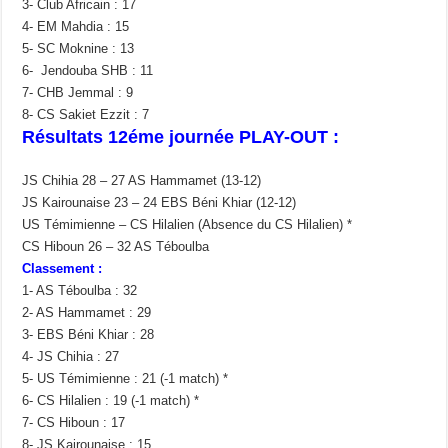
3- Club Africain : 17
4- EM Mahdia : 15
5- SC Moknine : 13
6- Jendouba SHB : 11
7- CHB Jemmal : 9
8- CS Sakiet Ezzit : 7
Résultats 12éme journée PLAY-OUT :
JS Chihia 28 – 27 AS Hammamet (13-12)
JS Kairounaise 23 – 24 EBS Béni Khiar (12-12)
US Témimienne – CS Hilalien (Absence du CS Hilalien) *
CS Hiboun 26 – 32 AS Téboulba
Classement :
1- AS Téboulba : 32
2- AS Hammamet : 29
3- EBS Béni Khiar : 28
4- JS Chihia : 27
5- US Témimienne : 21 (-1 match) *
6- CS Hilalien : 19 (-1 match) *
7- CS Hiboun : 17
8- JS Kairounaise : 15