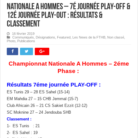
Nationale A Hommes – 7é journée PLAY-OFF &
12é journée PLAY-OUT : Résultats &
Classement
16 février 2019
Communiqués
,
Désignations
,
Featured
,
Les News de la FTHB
,
Non classé
,
Photo
,
Publications
Championnat Nationale A Hommes – 2éme
Phase :
Résultats 7éme journée PLAY-OFF :
ES Tunis 29 – 28 ES Sahel (15-14)
EM Mahdia 27 – 15 CHB Jemmal (15-7)
Club Africain 26 – 21 CS Sakiet Ezzit (12-12)
SC Moknine 27 – 24 Jendouba SHB
Classement :
1- ES Tunis : 21
2- ES Sahel : 19