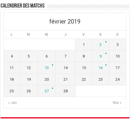
t
ê
t
Calendrier des matchs
r
t
r
e
r
e
)
e
)
)
février 2019
L
M
M
J
V
S
D
1
2
3
4
5
6
7
8
9
10
11
12
13
14
15
16
17
18
19
20
21
22
23
24
25
26
27
28
« Jan
Mar »