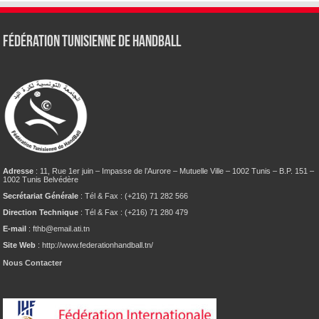
Fédération tunisienne de Handball
Adresse
: 11, Rue 1er juin – Impasse de l’Aurore – Mutuelle Ville – 1002 Tunis – B.P. 151 –
1002 Tunis Belvédère
Secrétariat Générale
: Tél & Fax : (+216) 71 282 566
Direction Technique
: Tél & Fax : (+216) 71 280 479
E-mail
: fthb@email.ati.tn
Site Web
: http://www.federationhandball.tn/
Nous Contacter