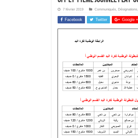
7 février 2019
Communiqués
,
Désignations
Facebook
Twitter
Google 