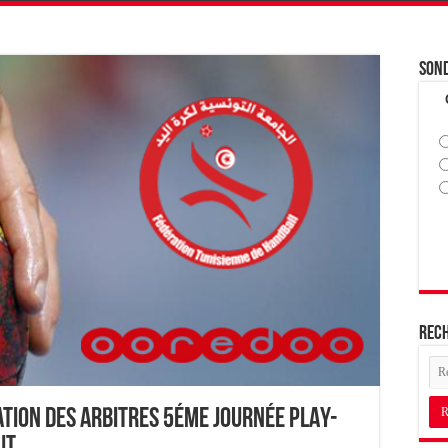
Son
Rec
ation des Arbitres 5éme journée PLAY-
UT