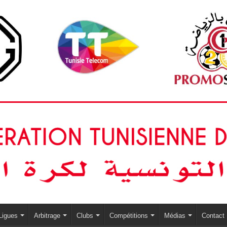
Ligues
Arbitrage
Clubs
Compétitions
Médias
Contact