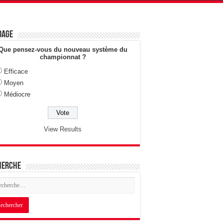
dage
Que pensez-vous du nouveau système du
championnat ?
Efficace
Moyen
Médiocre
View Results
herche