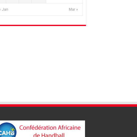
« Jan
Mar »