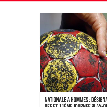
Nationale A Hommes : Désign
OFF et 11éme journée PLAY-O