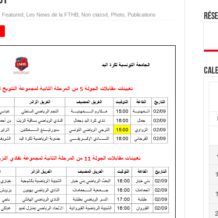
,
Featured
,
Les News de la FTHB
,
Non classé
,
Photo
,
Publications
Rés
+
Cale