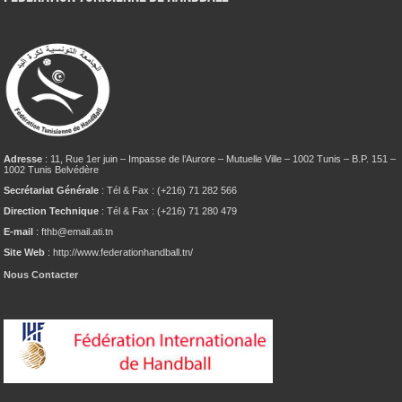
Adresse
: 11, Rue 1er juin – Impasse de l’Aurore – Mutuelle Ville – 1002 Tunis – B.P. 151 –
1002 Tunis Belvédère
Secrétariat Générale
: Tél & Fax : (+216) 71 282 566
Direction Technique
: Tél & Fax : (+216) 71 280 479
E-mail
: fthb@email.ati.tn
Site Web
: http://www.federationhandball.tn/
Nous Contacter