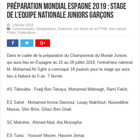
Préparation Mondial Espagne 2019 : Stage
de l’Equipe Nationale Juniors Garçons
1 février 2019
Communiqués
,
Désignations
,
Featured
,
Les News de la FTHB
,
Non classé
,
Photo
,
Publications
Dans le cadre de la préparation du Championnat du Monde Juniors
qui aura lieu en Espagne du 15 au 28 juillet 2019, l’entraîneur national
M. Mohamed Ali Sghir a convoqué 18 joueurs pour le stage qui aura
lieu à Nabeul du 5 au 7 février.
AS Téboulba : Fradj Ben Tekaya, Mohamed Mdimegh, Rami Fekih.
ES Sahel : Mohamed Amine Darmoul, Louay Makhlouf, Noureddine
Maoua, Slim Brini, Ghazi Ben Ghali.
SC Moknine : Ahmed Abid, Ala Mustapha.
ES Tunis : Youssef Mezeri, Hassen Jemai.