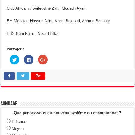
Club Africain : Seifeddine Zairi, Mouadh Ayari.
EM Mahdia : Hassen Njim, Khalil Baklouti, Ahmed Bannour.
EBS Béni Khiar : Nizar Haffar.
Partager :
C
C
C
l
l
l
i
i
i
q
q
q
u
u
u
e
e
e
z
z
z
p
p
p
o
o
o
u
u
u
r
r
r
p
p
p
a
a
a
Sondage
r
r
r
t
t
t
a
a
a
Que pensez-vous du nouveau système du championnat ?
g
g
g
e
e
e
Efficace
r
r
r
s
s
s
Moyen
u
u
u
r
r
r