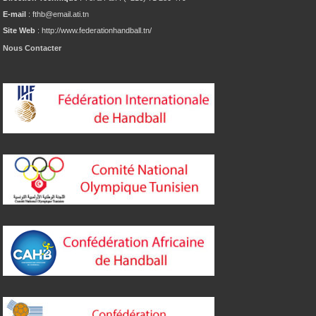
E-mail
: fthb@email.ati.tn
Site Web
: http://www.federationhandball.tn/
Nous Contacter