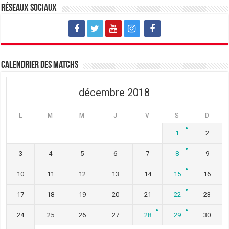
v
u
v
Réseaux sociaux
e
v
e
l
e
l
l
l
l
e
l
e
f
e
f
e
f
e
n
e
n
ê
n
ê
t
ê
t
Calendrier des matchs
r
t
r
e
r
e
)
e
)
)
décembre 2018
L
M
M
J
V
S
D
1
2
3
4
5
6
7
8
9
10
11
12
13
14
15
16
17
18
19
20
21
22
23
24
25
26
27
28
29
30