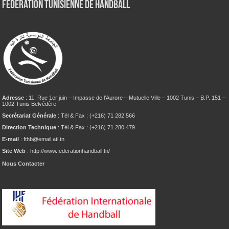
Fédération tunisienne de Handball
Adresse
: 11, Rue 1er juin – Impasse de l’Aurore – Mutuelle Ville – 1002 Tunis – B.P. 151 –
1002 Tunis Belvédère
Secrétariat Générale
: Tél & Fax : (+216) 71 282 566
Direction Technique
: Tél & Fax : (+216) 71 280 479
E-mail
: fthb@email.ati.tn
Site Web
: http://www.federationhandball.tn/
Nous Contacter