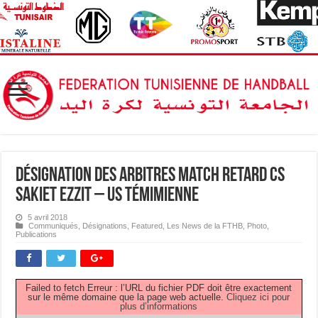
Désignation des Arbitres Match Retard CS
Sakiet Ezzit – US Témimienne
5 avril 2018
Communiqués
,
Désignations
,
Featured
,
Les News de la FTHB
,
Photo
,
Publications
Failed to fetch Erreur : l’URL du fichier PDF doit être exactement
sur le même domaine que la page web actuelle.
Cliquez ici pour
plus d’informations