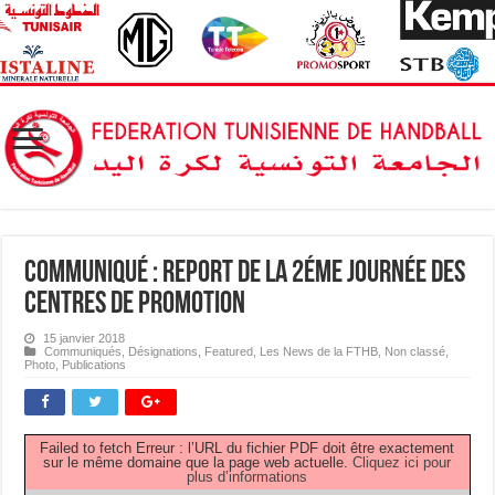
Communiqué : Report de la 2éme journée des
Centres de Promotion
15 janvier 2018
Communiqués
,
Désignations
,
Featured
,
Les News de la FTHB
,
Non classé
,
Photo
,
Publications
Failed to fetch Erreur : l’URL du fichier PDF doit être exactement
sur le même domaine que la page web actuelle.
Cliquez ici pour
plus d’informations