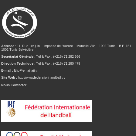
Adresse
: 11, Rue 1er juin – Impasse de l’Aurore – Mutuelle Ville – 1002 Tunis – B.P. 151 –
1002 Tunis Belvédère
Secrétariat Générale
: Tél & Fax : (+216) 71 282 566
Direction Technique
: Tél & Fax : (+216) 71 280 479
E-mail
: fthb@email.ati.tn
Site Web
: http://www.federationhandball.tn/
Nous Contacter