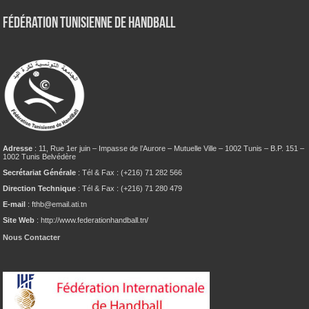
Fédération tunisienne de Handball
Adresse
: 11, Rue 1er juin – Impasse de l’Aurore – Mutuelle Ville – 1002 Tunis – B.P. 151 –
1002 Tunis Belvédère
Secrétariat Générale
: Tél & Fax : (+216) 71 282 566
Direction Technique
: Tél & Fax : (+216) 71 280 479
E-mail
: fthb@email.ati.tn
Site Web
: http://www.federationhandball.tn/
Nous Contacter