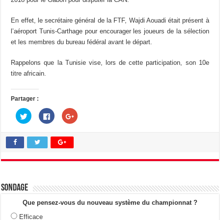
En effet, le secrétaire général de la FTF, Wajdi Aouadi était présent à
l’aéroport Tunis-Carthage pour encourager les joueurs de la sélection
et les membres du bureau fédéral avant le départ.
Rappelons que la Tunisie vise, lors de cette participation, son 10e
titre africain.
Partager :
C
C
C
l
l
l
i
i
i
q
q
q
u
u
u
e
e
e
z
z
z
p
p
p
o
o
o
u
u
u
r
r
r
p
p
p
a
a
a
Sondage
r
r
r
t
t
t
a
a
a
Que pensez-vous du nouveau système du championnat ?
g
g
g
e
e
e
Efficace