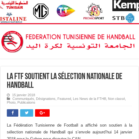
La FTF soutient la sélection nationale de
Handball
15 janvier 2018
Communiqués
,
Désignations
,
Featured
,
Les News de la FTHB
,
Non classé
,
Photo
,
Publications
La Fédération Tunisienne de Football a affiché son soutien à la
sélection nationale de Handball qui s’envole aujourd’hui 14 janvier
2018 pour le Gabon pour disputer la CAN.