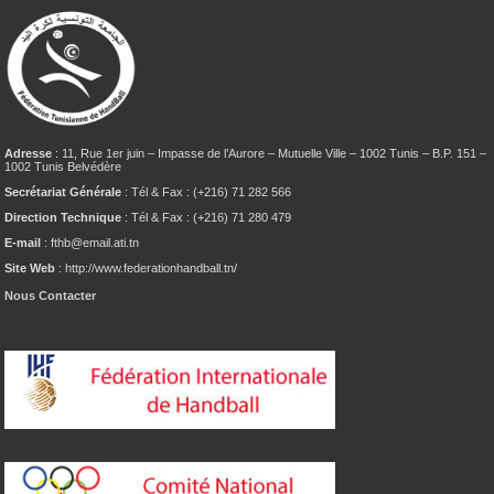
Adresse
: 11, Rue 1er juin – Impasse de l’Aurore – Mutuelle Ville – 1002 Tunis – B.P. 151 –
1002 Tunis Belvédère
Secrétariat Générale
: Tél & Fax : (+216) 71 282 566
Direction Technique
: Tél & Fax : (+216) 71 280 479
E-mail
: fthb@email.ati.tn
Site Web
: http://www.federationhandball.tn/
Nous Contacter