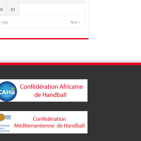
30
31
« Sep
Nov »