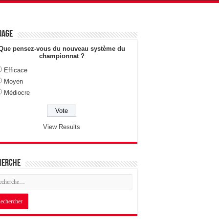
dage
Que pensez-vous du nouveau système du
championnat ?
Efficace
Moyen
Médiocre
View Results
herche