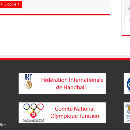
Google +
lle –