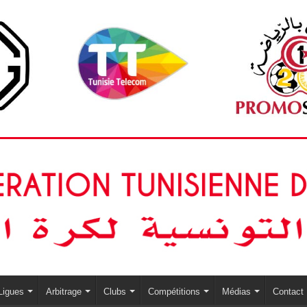
Ligues
Arbitrage
Clubs
Compétitions
Médias
Contact