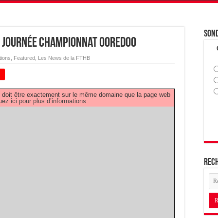
Son
é journée Championnat OOREDOO
tions
,
Featured
,
Les News de la FTHB
+
PDF doit être exactement sur le même domaine que la page web
uez ici pour plus d’informations
Rec