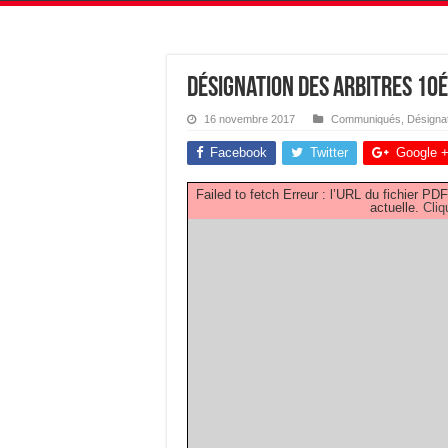
Désignation des Arbitres 10
16 novembre 2017
Communiqués
,
Désigna
Facebook
Twitter
Google 
Failed to fetch Erreur : l’URL du fichier 
actuelle.
Cliq